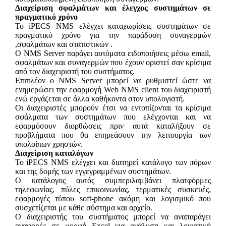
Διαχείριση σφαλμάτων και έλεγχος συστημάτων σε
πραγματικό χρόνο
To iPECS NMS ελέγχει καταχωρίσεις συστημάτων σε
πραγματικό χρόνο για την παράδοση συναγερμών
,σφαλμάτων και στατιστικών .
Ο NMS Server παράγει αυτόματα ειδοποιήσεις μέσω email,
σφαλμάτων και συναγερμών που έχουν οριστεί σαν κρίσιμα
από τον διαχειριστή του συστήματος.
Επιπλέον ο NMS Server μπορεί να ρυθμιστεί ώστε να
ενημερώσει την εφαρμογή Web NMS client του διαχειριστή
ενώ εργάζεται σε άλλα καθήκοντα στον υπολογιστή.
Οι διαχειριστές μπορούν έτσι να εντοπίζονται τα κρίσιμα
σφάλματα των συστημάτων που ελέγχονται και να
εφαρμόσουν διορθώσεις πριν αυτά καταλήξουν σε
προβλήματα που θα επηρεάσουν την λειτουργία των
υπολοίπων χρηστών.
Διαχείριση καταλόγων
Το iPECS NMS ελέγχει και διατηρεί κατάλογο των πόρων
και της δομής των εγγεγραμμένων συστημάτων.
Ο κατάλογος αυτός συμπεριλαμβάνει πλατφόρμες
τηλεφωνίας, πύλες επικοινωνίας, τερματικές συσκευές,
εφαρμογές τύπου soft-phone ακόμη και λογισμικό που
συσχετίζεται με κάθε σύστημα και αρχείο.
Ο διαχειριστής του συστήματος μπορεί να αναπαράγει
αναφορές σε μορφή Excel για ανάλυση και λογιστική