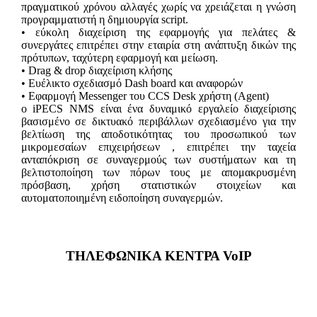
πραγματικού χρόνου αλλαγές χωρίς να χρειάζεται η γνώση
προγραμματιστή η δημιουργία script.
• εύκολη διαχείριση της εφαρμογής για πελάτες &
συνεργάτες επιτρέπει στην εταιρία στη ανάπτυξη δικών της
πρότυπων, ταχύτερη εφαρμογή και μείωση.
• Drag & drop διαχείριση κλήσης
• Ευέλικτο σχεδιασμό Dash board και αναφορών
• Εφαρμογή Messenger του CCS Desk χρήστη (Agent)
o iPECS NMS είναι ένα δυναμικό εργαλείο διαχείρισης
βασισμένο σε δικτυακό περιβάλλων σχεδιασμένο για την
βελτίωση της αποδοτικότητας του προσωπικού των
μικρομεσαίων επιχειρήσεων , επιτρέπει την ταχεία
ανταπόκριση σε συναγερμούς των συστήματων και τη
βελτιστοποίηση των πόρων τους με απομακρυσμένη
πρόσβαση, χρήση στατιστικών στοιχείων και
αυτοματοποιημένη ειδοποίηση συναγερμών.
ΤΗΛΕΦΩΝΙΚΑ ΚΕΝΤΡΑ VoIP