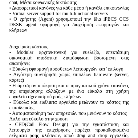
chat, Μέσα κοινωνικής δικτύωσης
• Διαφορετικοί κανόνες για κάθε μέσο ή κανάλι επικοινωνίας
• Virtual server support for multi-functional servers
• Ο χρήστης (Agent) χρησιμοποιεί την ίδια iPECS CCS
DESK agent εφαρμογή για διαχείριση εφαρμογών και
κλήσεων
Διαχείριση κόστους
• Modular αρχιτεκτονική για ευελιξία, επεκτάσιμη
οικονομικά αποδοτική διαμόρφωση βασισμένη στις
απαιτήσεις
• Εύκολη εφαρμογή πρόσθετων λειτουργιών κατ’ επιλογή
• Λιγότερη συντήρηση χωρίς επιπλέων hardware (server,
κάρτες)
• Η άμεση ανταπόκριση και οι πραγματικού χρόνου κανόνες
της επιχείρησης αλλάζουν με ένα εύκολο στη χρήση
εργαλείο σχεδιασμού ροής κλήσεων
• Εύκολα και ευέλικτα εργαλεία μειώνουν το κόστος της
εκπαίδευσης
• Αυτοματοποίηση των υπηρεσιών που μειώνουν το κόστος
Απλό και εύκολο στην χρήση
• CFD(Call Flow Design) για την εγκατάσταση και
λειτουργία της επιχείρησης παρέχει προκαθορισμένα
δείγματα ροής κλήσεων, απλό drag and drop εργαλείο,