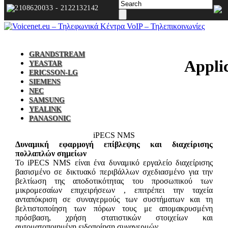
2108620033 - 2122132142
GRANDSTREAM
Appli
YEASTAR
ERICSSON-LG
SIEMENS
NEC
SAMSUNG
YEALINK
PANASONIC
iPECS NMS
Δυναμική εφαρμογή επίβλεψης και διαχείρισης
πολλαπλών σημείων
To iPECS NMS είναι ένα δυναμικό εργαλείο διαχείρισης
βασισμένο σε δικτυακό περιβάλλων σχεδιασμένο για την
βελτίωση της αποδοτικότητας του προσωπικού των
μικρομεσαίων επιχειρήσεων , επιτρέπει την ταχεία
ανταπόκριση σε συναγερμούς των συστήματων και τη
βελτιστοποίηση των πόρων τους με απομακρυσμένη
πρόσβαση, χρήση στατιστικών στοιχείων και
αυτοματοποιημένη ειδοποίηση συναγερμών.