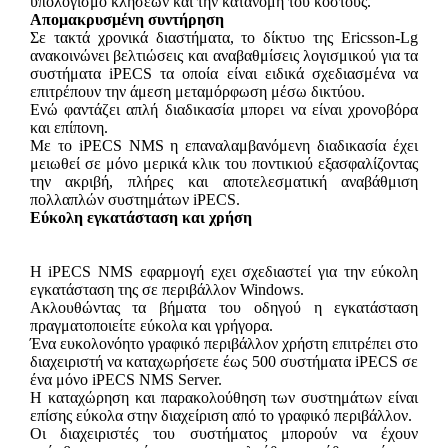
υπολογισμό κλήσεων και την κατανομή του κόστους.
Απομακρυσμένη συντήρηση
Σε τακτά χρονικά διαστήματα, το δίκτυο της Ericsson-Lg
ανακοινώνει βελτιώσεις και αναβαθμίσεις λογισμικού για τα
συστήματα iPECS τα οποία είναι ειδικά σχεδιασμένα να
επιτρέπουν την άμεση μεταμόρφωση μέσω δικτύου.
Ενώ φαντάζει απλή διαδικασία μπορει να είναι χρονοβόρα
και επίπονη.
Με το iPECS NMS η επαναλαμβανόμενη διαδικασία έχει
μειωθεί σε μόνο μερικά κλικ του ποντικιού εξασφαλίζοντας
την ακριβή, πλήρες και αποτελεσματική αναβάθμιση
πολλαπλών συστημάτων iPECS.
Εύκολη εγκατάσταση και χρήση
Η iPECS NMS εφαρμογή εχει σχεδιαστεί για την εύκολη
εγκατάσταση της σε περιβάλλον Windows.
Ακλουθώντας τα βήματα του οδηγού η εγκατάσταση
πραγματοποιείτε εύκολα και γρήγορα.
Ένα ευκολονόητο γραφικό περιβάλλον χρήστη επιτρέπει στο
διαχειριστή να καταχωρήσετε έως 500 συστήματα iPECS σε
ένα μόνο iPECS NMS Server.
Η καταχώρηση και παρακολούθηση των συστημάτων είναι
επίσης εύκολα στην διαχείριση από το γραφικό περιβάλλον.
Οι διαχειριστές του συστήματος μπορούν να έχουν