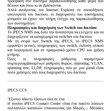
πρόσβαση στο σύστημα παρακολούθησης κάθε φορά που
θέλουν και όπου κι αν βρίσκονται.
Απλά ανοίγοντας τον Internet Explorer σε οποιοδήποτε
υπολογιστή του δικτύου, οι διαχειριστές του συστήματος
μπορούν να έχουν τον πλήρη έλεγχο της παρακολούθησης
των συστημάτων.
Πληροφορίες και διαχείριση των Switch του δικτύου
Το iPECS NMS σας δινει την δυνατότητα να ελέγχετε και να
διαχειρίζεστε τα καταχωρημένα switches του δικτύου.
Με τη σειρά των Switch της iPECS, το iPECS NMS
εμφανίζει γενικές πληροφορίες των switch, έκδοση υλικού
και λογισμικού και σε πραγματικό χρόνο CPU και χρήση
μνήμης.
Όλες οι πληροφορίες ρύθμισης παραμέτρων
συμπεριλαμβανομένων ρύθμιση θυρών, mirroring, VLAN,
spanning tree, LLDP, πληροφορίες που με μια ματιά είναι
πολύ χρήσιμες από τους διαχειριστές του δικτύου.
iPECS CCS
‘Εξυπνο πάκετο λύσεων όλα σε ένα
Η σουίτα iPECS Contact Center είναι ένα πακέτο λύσεων
πολλαπλών καναλιών επικοινωνίας για Μικρές – Μεσαίες