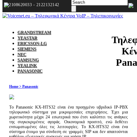
2108620033 - 2122132142
GRANDSTREAM
Τηλε
YEASTAR
ERICSSON-LG
Κέ
SIEMENS
NEC
Pana
SAMSUNG
YEALINK
PANASONIC
Home >
Panasonic
Το Panasonic KX-HTS32 είναι ένα προηγμένο υβριδικό IP-PBX
τηλεφωνικό σύστημα για μικρομεσαίες επιχειρήσεις. Έχει μια
χωριτικότητα μέχρι 24 εσωτερικά που έτσι καλύπτει τις ανάγκες
της συγκεκριμένεις αγοράς. Οικονομικά προσιτό, ενώ δεθέτει
ενσωματωμένες όλες τις λειτουργίες. Το KX-HTS32 είναι ένα
σύστημα έτοιμο για σύνδεση σε γραμμές SIP και δεν απαιτούνται
καθόλου εξωτερικές συσκευές για χρήση IP.