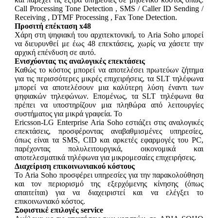
Call Processing Tone Detection , SMS / Caller ID Sending /
Receiving , DTMF Processing , Fax Tone Detection.
Προσιτή επέκταση x48
Xάρη στη ψηφιακή του αρχιτεκτονική, το Aria Soho μπορεί
να διευρυνθεί με έως 48 επεκτάσεις, χωρίς να χάσετε την
αρχική επένδυση σε αυτό.
Ενισχύοντας τις αναλογικές επεκτάσεις
Καθώς το κόστος μπορεί να αποτελέσει πρωτεύων ζήτημα
για τις περισσότερες μικρές επιχειρήσεις, τα SLT τηλέφωνα
μπορεί να αποτελέσουν μια καλύτερη λύση έναντι των
ψηφιακών τηλεφώνων. Επομένως, τα SLT τηλέφωνα θα
πρέπει να υποστηρίζουν μια πληθώρα από λειτουργίες
συστήματος για μικρά γραφεία. Το
Ericsson-LG Enterprise Aria Soho εστιάζει στις αναλογικές
επεκτάσεις, προσφέροντας αναβαθμισμένες υπηρεσίες,
όπως είναι τα SMS, CID και αρκετές εφαρμογές του PC,
παρέχοντας πολυλειτουργικά, οικονομικά και
αποτελεσματικά τηλέφωνα για μικρομεσαίες επιχειρήσεις.
Διαχείριση επικοινωνιακού κόστους
Το Aria Soho προσφέρει υπηρεσίες για την παρακολούθηση
και τον περιορισμό της εξερχόμενης κίνησης (όπως
απαιτείται) για να διαχειριστεί και να ελέγξει το
επικοινωνιακό κόστος.
Σοφιστικέ επιλογές service