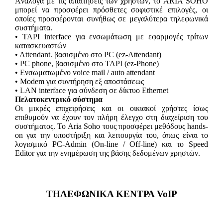
Aνάλογα με τις απαιτήσεις των χρηστών, το ARIA SOHO
μπορεί να προσφέρει πρόσθετες σοφιστικέ επιλογές, οι
οποίες προσφέρονται συνήθως σε μεγαλύτερα τηλεφωνικά
συστήματα.
• TAPI interface για ενσωμάτωση με εφαρμογές τρίτων
κατασκευαστών
• Αttendant. βασισμένο στο PC (ez-Attendant)
• PC phone, βασισμένο στο TAPI (ez-Phone)
• Ενσωματωμένο voice mail / auto attendant
• Modem για συντήρηση εξ αποστάσεως
• LAN interface για σύνδεση σε δίκτυο Ethernet
Πελατοκεντρικό σύστημα
Οι μικρές επιχειρήσεις και οι οικιακοί χρήστες ίσως
επιθυμούν να έχουν τον πλήρη έλεγχο στη διαχείριση του
συστήματος. Το Aria Soho τους προσφέρει μεθόδους hands-
on για την υποστήριξη και λειτουργία του, όπως είναι το
λογισμικό PC-Admin (On-line / Off-line) και το Speed
Editor για την ενημέρωση της βάσης δεδομένων χρηστών.
ΤΗΛΕΦΩΝΙΚΑ ΚΕΝΤΡΑ VoIP