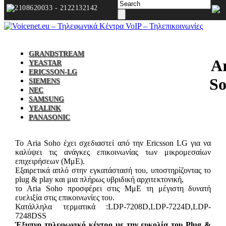
2108620033 - 2122132142
GRANDSTREAM
A
YEASTAR
ERICSSON-LG
S
SIEMENS
NEC
SAMSUNG
YEALINK
PANASONIC
Το Aria Soho έχει σχεδιαστεί από την Ericsson LG για να
καλύψει τις ανάγκες επικοινωνίας των μικρομεσαίων
επιχειρήσεων (ΜμΕ).
Εξαιρετικά απλό στην εγκατάστασή του, υποστηρίζοντας το
plug & play και μια πλήρως υβριδική αρχιτεκτονική,
το Aria Soho προσφέρει στις ΜμΕ τη μέγιστη δυνατή
ευελιξία στις επικοινωνίες του.
Κατάλληλα τερματικά :LDP-7208D,LDP-7224D,LDP-
7248DSS
Έξυπνο τηλεφωνικό κέντρο με την ευκολία του Plug &