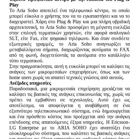
Play
To Aria Soho αποτελεί ένα τηλεφωνικό κέντρο, το οποίο
μπορεί εύκολα ο χρήστης του να το εγκαταστήσει και να το
διαχειριστεί. Χάρη στο Plug & Play και μια πλήρη υβριδική
αρχιτεκτονική, το Aria Soho προσφέρει τη μέγιστη ευελιξία
στην επιλογή τερματικών χρηστών, είτε αφορά αναλογικό
SLT, είτε Fax, είτε ψηφιακό τηλέφωνο. Και όταν συνδέετε
εξωτερικές γραμμές, το Aria Soho αναγνωρίζει τα
μεταβαλλόμενα σήματα, διαχωρίζοντας αυτόματα το FAX
από τη φωνή, διοχετεύοντάς τα αυτόματα στο κατάλληλο
τύπο τερματικού.
Στην πραγματικότητα, αυτή η ευκολία μπορεί να καλύψει τις
ανάγκες των μικρομεσαίων επιχειρήσεων, όπως και των
home users χωρίς να απαιτεί τεχνικές γνώσεις από αυτούς.
Ανέξοδες υπηρεσίες
Παραδοσιακά, μια μικρομεσαία επιχείρηση χρειάζεται να
καλύψει τις βασικές της ανάγκες επικοινωνίας της, χωρίς να
πρέπει να εμβαθύνει σε τεχνολογίες. Αυτό έχει ως
αποτέλεσμα, να αποφεύγεται η αναβάθμιση σε ένα
εξυπνότερο τηλεπικοινωνιακό σύστημα, ενώ δημιουργείται
και ένα πρόσθετο κόστος που προέρχεται από την ανάγκη
επένδυσης στις απαιτούμενες έξτρα υπηρεσίες. Η Ericsson-
LG Enterprise με το ARIA SOHO έχει αναπτύξει ένα
ολοκληρωμένο σύστημα, που καλύπτει τις βασικές ανάγκες
και παρέχει τις έξτρα υπηρεσίες σε μηδενικό κόστος όπως: