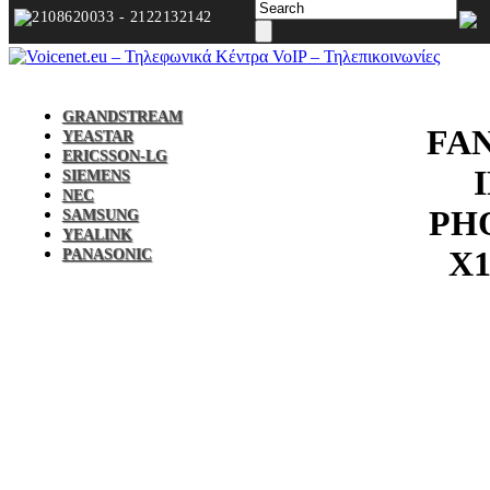
2108620033 - 2122132142
GRANDSTREAM
FA
YEASTAR
ERICSSON-LG
SIEMENS
NEC
PH
SAMSUNG
YEALINK
X
PANASONIC