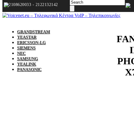
2108620033 - 2122132142
GRANDSTREAM
FA
YEASTAR
ERICSSON-LG
SIEMENS
NEC
PH
SAMSUNG
YEALINK
X
PANASONIC