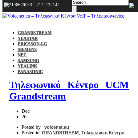
2108620033 - 2122132142
GRANDSTREAM
YEASTAR
ERICSSON-LG
SIEMENS
NEC
SAMSUNG
YEALINK
PANASONIC
Τηλεφωνικό Κέντρο UCM
Grandstream
Dec
26
Posted by
voicenet.eu
Posted in
GRANDSTREAM
,
Τηλεφωνικό Κέντρο