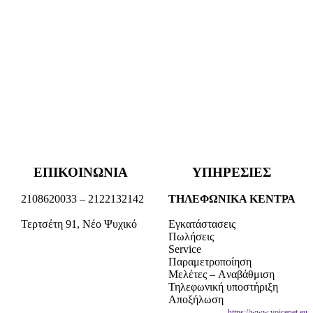
ΕΠΙΚΟΙΝΩΝΙΑ
ΥΠΗΡΕΣΙΕΣ
2108620033 – 2122132142
ΤΗΛΕΦΩΝΙΚΑ ΚΕΝΤΡΑ
Τερτσέτη 91, Νέο Ψυχικό
Εγκατάστασεις
Πωλήσεις
Service
Παραμετροποίηση
Μελέτες – Aναβάθμιση
Τηλεφωνική υποστήριξη
Αποξήλωση
Voicenet.eu - Τηλεφωνικά Κέντρα VoIP - Τηλεπικοινωνίες- Service Τηλεφωνικού Κέντρου -
https://www.voicenet.eu