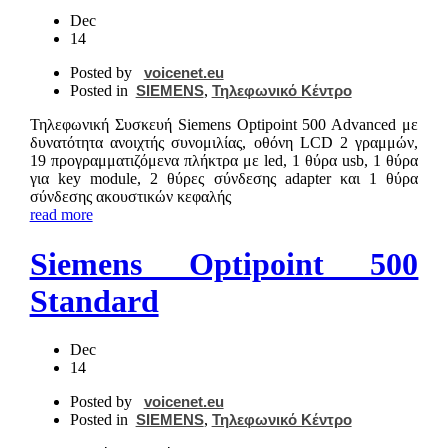
Dec
14
Posted by
voicenet.eu
Posted in
SIEMENS
,
Τηλεφωνικό Κέντρο
Τηλεφωνική Συσκευή Siemens Optipoint 500 Advanced με
δυνατότητα ανοιχτής συνομιλίας, οθόνη LCD 2 γραμμών,
19 προγραμματιζόμενα πλήκτρα με led, 1 θύρα usb, 1 θύρα
για key module, 2 θύρες σύνδεσης adapter και 1 θύρα
σύνδεσης ακουστικών κεφαλής
read more
Siemens Optipoint 500
Standard
Dec
14
Posted by
voicenet.eu
Posted in
SIEMENS
,
Τηλεφωνικό Κέντρο