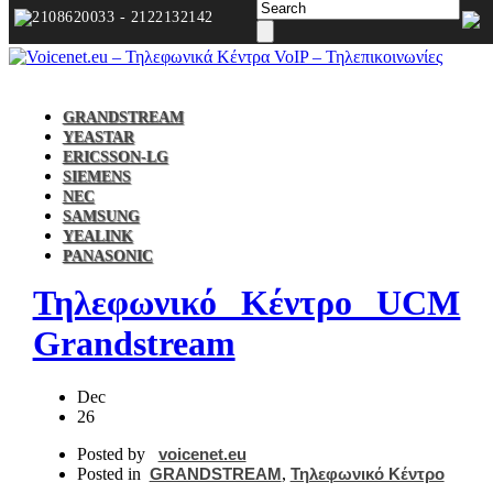
2108620033 - 2122132142
GRANDSTREAM
YEASTAR
ERICSSON-LG
SIEMENS
NEC
SAMSUNG
YEALINK
PANASONIC
Τηλεφωνικό Κέντρο UCM
Grandstream
Dec
26
Posted by
voicenet.eu
Posted in
GRANDSTREAM
,
Τηλεφωνικό Κέντρο