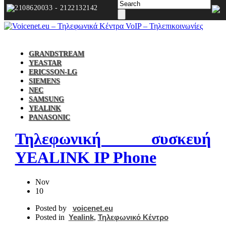
2108620033 - 2122132142
GRANDSTREAM
YEASTAR
ERICSSON-LG
SIEMENS
NEC
SAMSUNG
YEALINK
PANASONIC
Τηλεφωνική συσκευή
YEALINK IP Phone
Nov
10
Posted by
voicenet.eu
Posted in
Yealink
,
Τηλεφωνικό Κέντρο