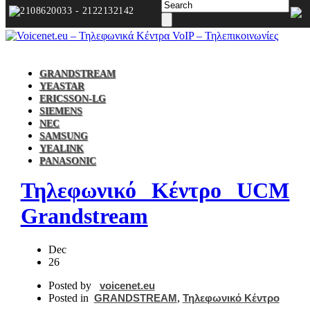
2108620033 - 2122132142
GRANDSTREAM
YEASTAR
ERICSSON-LG
SIEMENS
NEC
SAMSUNG
YEALINK
PANASONIC
Τηλεφωνικό Κέντρο UCM
Grandstream
Dec
26
Posted by
voicenet.eu
Posted in
GRANDSTREAM
,
Τηλεφωνικό Κέντρο