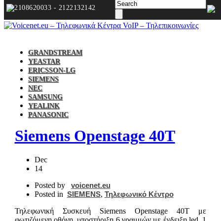
2108620033 - 2122132142
GRANDSTREAM
YEASTAR
ERICSSON-LG
SIEMENS
NEC
SAMSUNG
YEALINK
PANASONIC
Siemens Openstage 40T
Dec
14
Posted by
voicenet.eu
Posted in
SIEMENS
,
Τηλεφωνικό Κέντρο
Τηλεφωνική Συσκευή Siemens Openstage 40T με
φωτιζόμενη οθόνη, υποστήριξη 6 γραμμών με ένδειξη led, 1