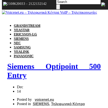
2108620033 - 2122132142
GRANDSTREAM
YEASTAR
ERICSSON-LG
SIEMENS
NEC
SAMSUNG
YEALINK
PANASONIC
Siemens Optipoint 500
Entry
Dec
14
Posted by
voicenet.eu
Posted in
SIEMENS
,
Τηλεφωνικό Κέντρο