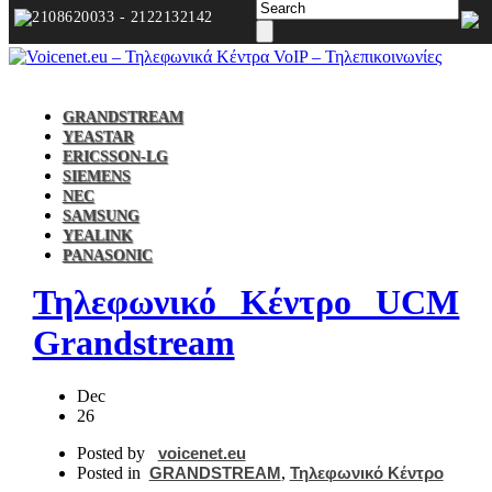
2108620033 - 2122132142
GRANDSTREAM
YEASTAR
ERICSSON-LG
SIEMENS
NEC
SAMSUNG
YEALINK
PANASONIC
Τηλεφωνικό Κέντρο UCM
Grandstream
Dec
26
Posted by
voicenet.eu
Posted in
GRANDSTREAM
,
Τηλεφωνικό Κέντρο