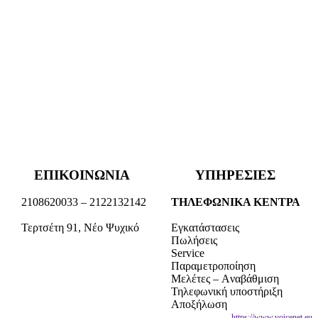
ΕΠΙΚΟΙΝΩΝΙΑ
ΥΠΗΡΕΣΙΕΣ
2108620033 – 2122132142
ΤΗΛΕΦΩΝΙΚΑ ΚΕΝΤΡΑ
Τερτσέτη 91, Νέο Ψυχικό
Εγκατάστασεις
Πωλήσεις
Service
Παραμετροποίηση
Μελέτες – Aναβάθμιση
Τηλεφωνική υποστήριξη
Αποξήλωση
Voicenet.eu - Τηλεφωνικά Κέντρα VoIP - Τηλεπικοινωνίες- Service Τηλεφωνικού Κέντρου -
https://www.voicenet.eu