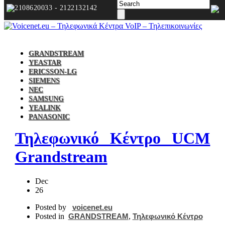
2108620033 - 2122132142
GRANDSTREAM
YEASTAR
ERICSSON-LG
SIEMENS
NEC
SAMSUNG
YEALINK
PANASONIC
Τηλεφωνικό Κέντρο UCM
Grandstream
Dec
26
Posted by
voicenet.eu
Posted in
GRANDSTREAM
,
Τηλεφωνικό Κέντρο