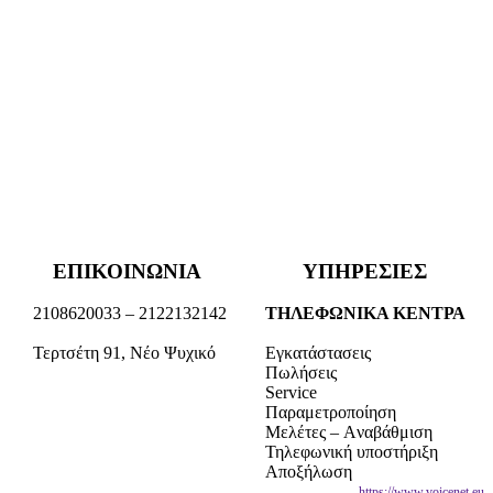
ΕΠΙΚΟΙΝΩΝΙΑ
ΥΠΗΡΕΣΙΕΣ
2108620033 – 2122132142
ΤΗΛΕΦΩΝΙΚΑ ΚΕΝΤΡΑ
Τερτσέτη 91, Νέο Ψυχικό
Εγκατάστασεις
Πωλήσεις
Service
Παραμετροποίηση
Μελέτες – Aναβάθμιση
Τηλεφωνική υποστήριξη
Αποξήλωση
Voicenet.eu - Τηλεφωνικά Κέντρα VoIP - Τηλεπικοινωνίες- Service Τηλεφωνικού Κέντρου -
https://www.voicenet.eu