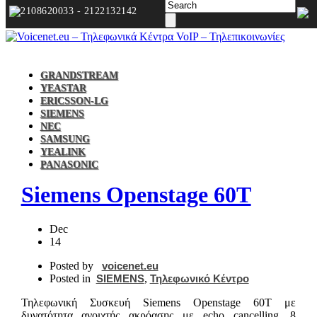
2108620033 - 2122132142
GRANDSTREAM
YEASTAR
ERICSSON-LG
SIEMENS
NEC
SAMSUNG
YEALINK
PANASONIC
Siemens Openstage 60T
Dec
14
Posted by
voicenet.eu
Posted in
SIEMENS
,
Τηλεφωνικό Κέντρο
Τηλεφωνική Συσκευή Siemens Openstage 60T με
δυνατότητα ανοιχτής ακρόασης με echo cancelling, 8