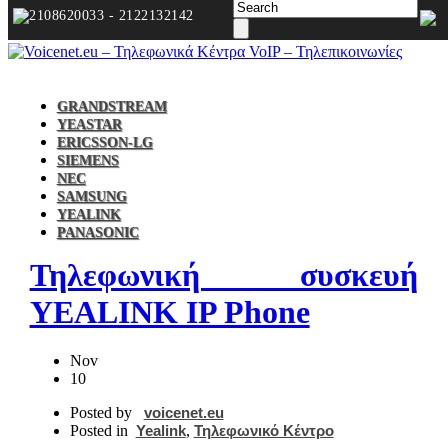
2108620033 - 2122132142
GRANDSTREAM
YEASTAR
ERICSSON-LG
SIEMENS
NEC
SAMSUNG
YEALINK
PANASONIC
Τηλεφωνική συσκευή
YEALINK IP Phone
Nov
10
Posted by
voicenet.eu
Posted in
Yealink
,
Τηλεφωνικό Κέντρο