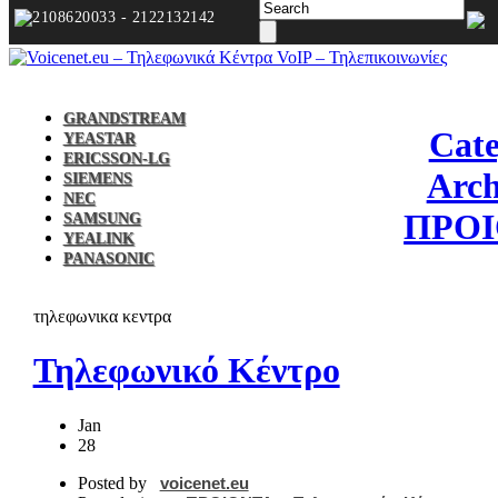
2108620033 - 2122132142
GRANDSTREAM
Cat
YEASTAR
ERICSSON-LG
Arch
SIEMENS
NEC
ΠΡΟ
SAMSUNG
YEALINK
PANASONIC
τηλεφωνικα κεντρα
Τηλεφωνικό Kέντρο
Jan
28
Posted by
voicenet.eu