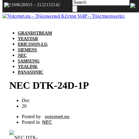
2108620033 - 2122132142
GRANDSTREAM
YEASTAR
ERICSSON-LG
SIEMENS
NEC
SAMSUNG
YEALINK
PANASONIC
NEC DTK‐24D‐1P
Dec
26
Posted by
voicenet.eu
Posted in
NEC
NEC DTK‐