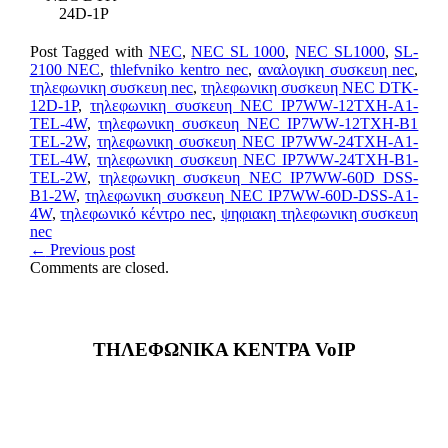
24D‐1P
Post Tagged with
NEC
,
NEC SL 1000
,
NEC SL1000
,
SL-
2100 NEC
,
thlefvniko kentro nec
,
αναλογικη συσκευη nec
,
τηλεφωνικη συσκευη nec
,
τηλεφωνικη συσκευη NEC DTK‐
12D‐1P
,
τηλεφωνικη συσκευη NEC IP7WW‐12TXH‐A1-
TEL-4W
,
τηλεφωνικη συσκευη NEC IP7WW‐12TXH‐B1
TEL-2W
,
τηλεφωνικη συσκευη NEC IP7WW‐24TXH‐A1-
TEL-4W
,
τηλεφωνικη συσκευη NEC IP7WW‐24TXH‐B1-
TEL-2W
,
τηλεφωνικη συσκευη NEC IP7WW‐60D DSS‐
B1-2W
,
τηλεφωνικη συσκευη NEC IP7WW‐60D-DSS‐A1-
4W
,
τηλεφωνικό κέντρο nec
,
ψηφιακη τηλεφωνικη συσκευη
nec
←
Previous post
Comments are closed.
ΤΗΛΕΦΩΝΙΚΑ ΚΕΝΤΡΑ VoIP