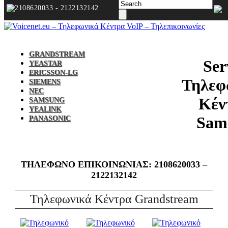
2108620033 - 2122132142
GRANDSTREAM
Ser
YEASTAR
ERICSSON-LG
Τηλεφ
SIEMENS
NEC
Κέν
SAMSUNG
YEALINK
Sam
PANASONIC
ΤΗΛΕΦΩΝΟ ΕΠΙΚΟIΝΩΝΙΑΣ: 2108620033 –
2122132142
Τηλεφωνικά Κέντρα Grandstream